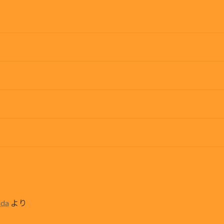
ida
より