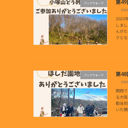
第4
パックウォーク
202
202
しまし
んがた
クとなり
第4
パックウォーク
202
関西で
る大阪
動当初
いた関