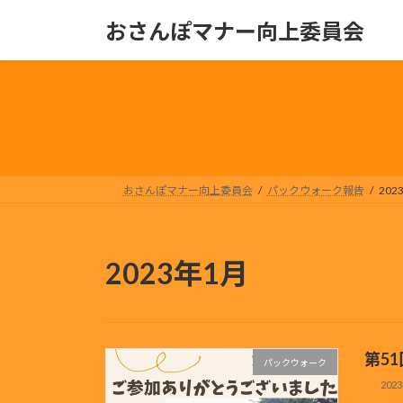
コ
ナ
おさんぽマナー向上委員会
ン
ビ
テ
ゲ
ン
ー
ツ
シ
へ
ョ
ス
ン
キ
に
ッ
移
おさんぽマナー向上委員会
パックウォーク報告
202
プ
動
2023年1月
第5
パックウォーク
202