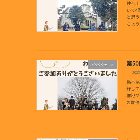
神奈川
いて4
と思う
ちょう
第5
パックウォーク
202
栃木県
録して
催地や
の開催