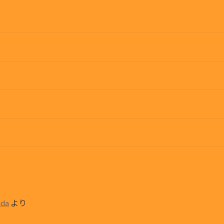
ida
より