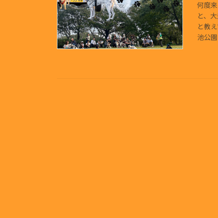
何度来
と、大
と教え
池公園