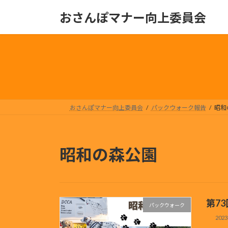
コ
ナ
おさんぽマナー向上委員会
ン
ビ
テ
ゲ
ン
ー
ツ
シ
へ
ョ
ス
ン
キ
に
ッ
移
おさんぽマナー向上委員会
パックウォーク報告
昭和
プ
動
昭和の森公園
第7
パックウォーク
202