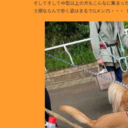
そしてそして中型以上の犬もこんなに集まっ
５頭ならんで歩く姿はまるでGメン75・・・