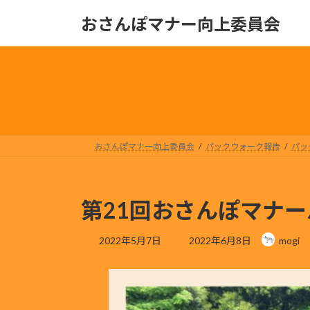
コ
ナ
おさんぽマナー向上委員会
ン
ビ
テ
ゲ
ン
ー
ツ
シ
へ
ョ
ス
ン
キ
に
ッ
移
おさんぽマナー向上委員会
パックウォーク報告
パッ
プ
動
第21回おさんぽマナ
最
2022年5月7日
2022年6月8日
mogi
終
更
新
日
時